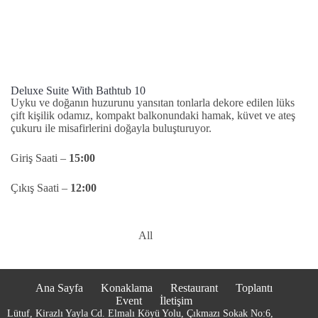
Deluxe Suite With Bathtub 10
Uyku ve doğanın huzurunu yansıtan tonlarla dekore edilen lüks
çift kişilik odamız, kompakt balkonundaki hamak, küvet ve ateş
çukuru ile misafirlerini doğayla buluşturuyor.
Giriş Saati –
15:00
Çıkış Saati –
12:00
All
Ana Sayfa
Konaklama
Restaurant
Toplantı
Event
İletişim
Lütuf, Kirazlı Yayla Cd. Elmalı Köyü Yolu, Çıkmazı Sokak No:6,